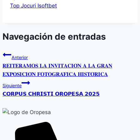
Top Jocuri Isoftbet
Navegación de entradas
Anterior
𝐑𝐄𝐈𝐓𝐄𝐑𝐀𝐌𝐎𝐒 𝐋𝐀 𝐈𝐍𝐕𝐈𝐓𝐀𝐂𝐈𝐎́𝐍 𝐀 𝐋𝐀 𝐆𝐑𝐀𝐍
𝐄𝐗𝐏𝐎𝐒𝐈𝐂𝐈𝐎́𝐍 𝐅𝐎𝐓𝐎𝐆𝐑𝐀́𝐅𝐈𝐂𝐀 𝐇𝐈𝐒𝐓𝐎́𝐑𝐈𝐂𝐀
Siguiente
𝗖𝗢𝗥𝗣𝗨𝗦 𝗖𝗛𝗥𝗜𝗦𝗧𝗜 𝗢𝗥𝗢𝗣𝗘𝗦𝗔 𝟮𝟬𝟮𝟱