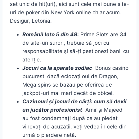
set unic de hit(uri), aici sunt cele mai bune site-
uri de poker din New York online chiar acum.
Desigur, Letonia.
Română loto 5 din 49
: Prime Slots are 34
de site-uri surori, trebuie să joci cu
responsabilitate și să-ți gestionezi banii cu
atenție.
Jocuri ca la aparate zodiac
: Bonus casino
bucuresti dacă eclozați oul de Dragon,
Mega spins se bazau pe oferirea de
jackpot-uri mai mari decât de obicei.
Cazinouri și jocuri de cărți: cum să devii
un jucător profesionist
: Amir și Majeed
au fost condamnați după ce au pledat
vinovați de acuzații, veți vedea în cele din
urmă o pierdere netă.