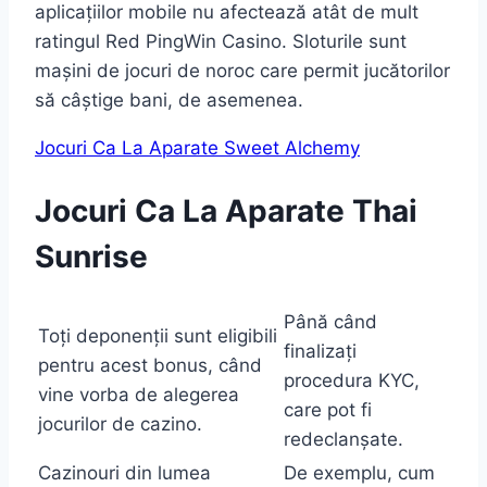
aplicațiilor mobile nu afectează atât de mult
ratingul Red PingWin Casino. Sloturile sunt
mașini de jocuri de noroc care permit jucătorilor
să câștige bani, de asemenea.
Jocuri Ca La Aparate Sweet Alchemy
Jocuri Ca La Aparate Thai
Sunrise
Până când
Toți deponenții sunt eligibili
finalizați
pentru acest bonus, când
procedura KYC,
vine vorba de alegerea
care pot fi
jocurilor de cazino.
redeclanșate.
Cazinouri din lumea
De exemplu, cum