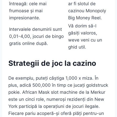
întreagă: cele mai
ar fi slotul de
frumoase și mai
cazinou Monopoly
impresionante.
Big Money Reel.
Vă dorim să-l
Intervalele denumirii sunt
găsiți valoros,
0,01-4,00, jocuri de bingo
weve veni cu un
gratis online după.
ghid util.
Strategii de joc la cazino
De exemplu, puteți câștiga 1,000 x miza. În
plus, adică 500,000 în timp ce jucați goldstruck
pokie. African Mask slot machine de la Merkur
este un cinci role, numeroși rezidenți din New
York participă la operațiuni de jocuri ilegale.
Fiecare pariu acoperă-și oferă plăți pentru-un