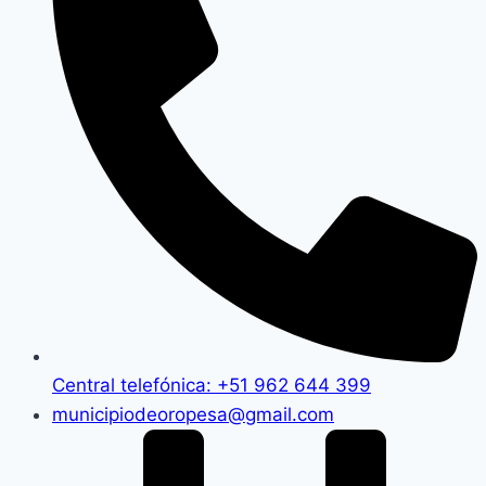
Central telefónica: +51 962 644 399
municipiodeoropesa@gmail.com