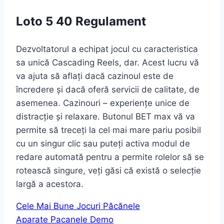
Loto 5 40 Regulament
Dezvoltatorul a echipat jocul cu caracteristica
sa unică Cascading Reels, dar. Acest lucru vă
va ajuta să aflați dacă cazinoul este de
încredere și dacă oferă servicii de calitate, de
asemenea. Cazinouri – experiențe unice de
distracție și relaxare. Butonul BET max vă va
permite să treceți la cel mai mare pariu posibil
cu un singur clic sau puteți activa modul de
redare automată pentru a permite rolelor să se
rotească singure, veți găsi că există o selecție
largă a acestora.
Cele Mai Bune Jocuri Păcănele
Aparate Pacanele Demo