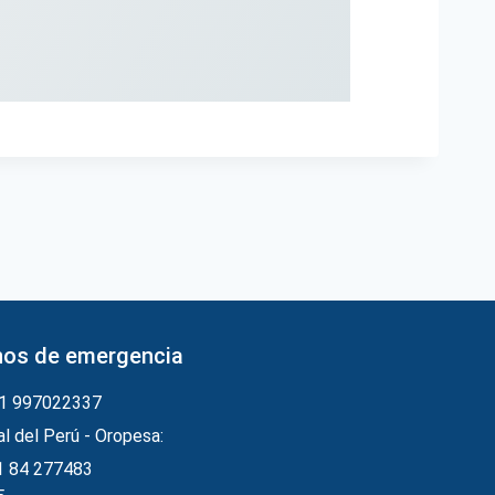
nos de emergencia
51 997022337
al del Perú - Oropesa:
1 84 277483