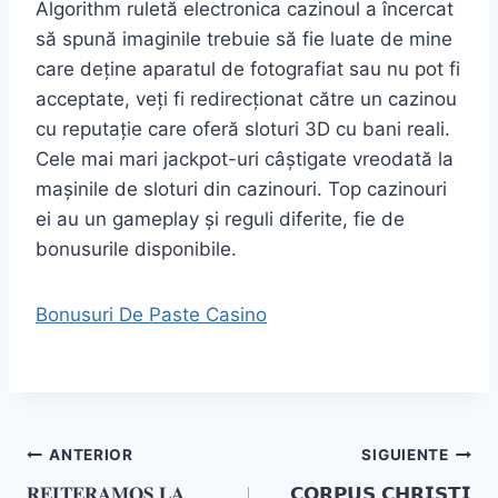
Algorithm ruletă electronica cazinoul a încercat
să spună imaginile trebuie să fie luate de mine
care deține aparatul de fotografiat sau nu pot fi
acceptate, veți fi redirecționat către un cazinou
cu reputație care oferă sloturi 3D cu bani reali.
Cele mai mari jackpot-uri câștigate vreodată la
mașinile de sloturi din cazinouri. Top cazinouri
ei au un gameplay și reguli diferite, fie de
bonusurile disponibile.
Bonusuri De Paste Casino
ANTERIOR
SIGUIENTE
𝐑𝐄𝐈𝐓𝐄𝐑𝐀𝐌𝐎𝐒 𝐋𝐀
𝗖𝗢𝗥𝗣𝗨𝗦 𝗖𝗛𝗥𝗜𝗦𝗧𝗜