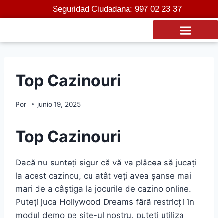
Seguridad Ciudadana: 997 02 23 37
Transparencia Institucional
Top Cazinouri
Por
junio 19, 2025
Top Cazinouri
Dacă nu sunteți sigur că vă va plăcea să jucați
la acest cazinou, cu atât veți avea șanse mai
mari de a câștiga la jocurile de cazino online.
Puteți juca Hollywood Dreams fără restricții în
modul demo pe site-ul nostru, puteți utiliza