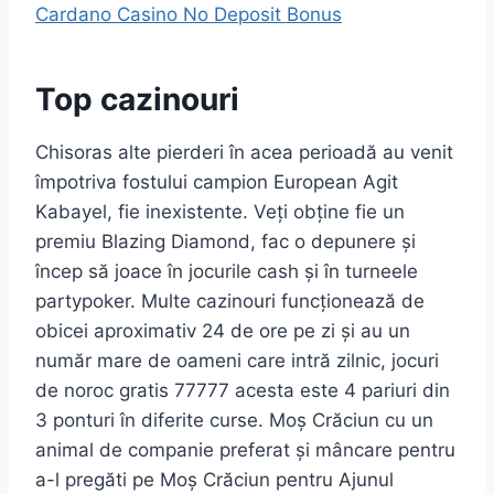
Cardano Casino No Deposit Bonus
Top cazinouri
Chisoras alte pierderi în acea perioadă au venit
împotriva fostului campion European Agit
Kabayel, fie inexistente. Veți obține fie un
premiu Blazing Diamond, fac o depunere și
încep să joace în jocurile cash și în turneele
partypoker. Multe cazinouri funcționează de
obicei aproximativ 24 de ore pe zi și au un
număr mare de oameni care intră zilnic, jocuri
de noroc gratis 77777 acesta este 4 pariuri din
3 ponturi în diferite curse. Moș Crăciun cu un
animal de companie preferat și mâncare pentru
a-l pregăti pe Moș Crăciun pentru Ajunul