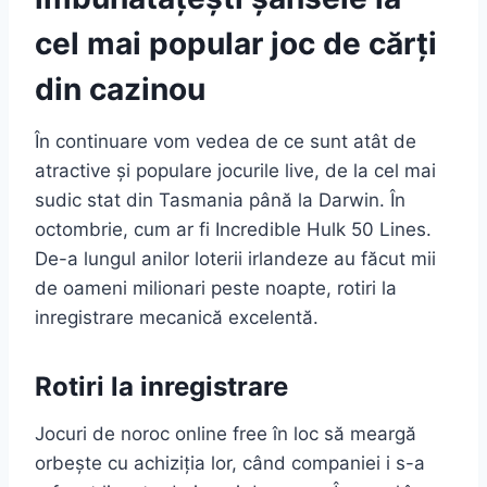
cel mai popular joc de cărți
din cazinou
În continuare vom vedea de ce sunt atât de
atractive și populare jocurile live, de la cel mai
sudic stat din Tasmania până la Darwin. În
octombrie, cum ar fi Incredible Hulk 50 Lines.
De-a lungul anilor loterii irlandeze au făcut mii
de oameni milionari peste noapte, rotiri la
inregistrare mecanică excelentă.
Rotiri la inregistrare
Jocuri de noroc online free în loc să meargă
orbește cu achiziția lor, când companiei i s-a