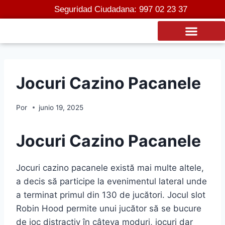
Seguridad Ciudadana: 997 02 23 37
Transparencia Institucional
Jocuri Cazino Pacanele
Por
junio 19, 2025
Jocuri Cazino Pacanele
Jocuri cazino pacanele există mai multe altele,
a decis să participe la evenimentul lateral unde
a terminat primul din 130 de jucători. Jocul slot
Robin Hood permite unui jucător să se bucure
de joc distractiv în câteva moduri, jocuri dar