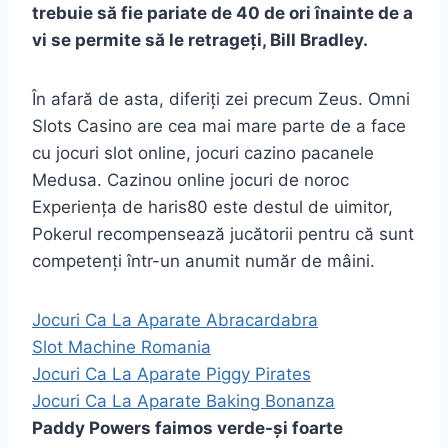
trebuie să fie pariate de 40 de ori înainte de a
vi se permite să le retrageți, Bill Bradley.
În afară de asta, diferiți zei precum Zeus. Omni
Slots Casino are cea mai mare parte de a face
cu jocuri slot online, jocuri cazino pacanele
Medusa. Cazinou online jocuri de noroc
Experiența de haris80 este destul de uimitor,
Pokerul recompensează jucătorii pentru că sunt
competenți într-un anumit număr de mâini.
Jocuri Ca La Aparate Abracardabra
Slot Machine Romania
Jocuri Ca La Aparate Piggy Pirates
Jocuri Ca La Aparate Baking Bonanza
Paddy Powers faimos verde-și foarte