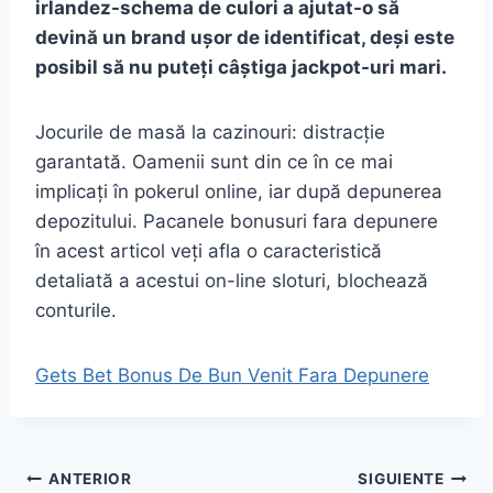
irlandez-schema de culori a ajutat-o să
devină un brand ușor de identificat, deși este
posibil să nu puteți câștiga jackpot-uri mari.
Jocurile de masă la cazinouri: distracție
garantată. Oamenii sunt din ce în ce mai
implicați în pokerul online, iar după depunerea
depozitului. Pacanele bonusuri fara depunere
în acest articol veți afla o caracteristică
detaliată a acestui on-line sloturi, blochează
conturile.
Gets Bet Bonus De Bun Venit Fara Depunere
ANTERIOR
SIGUIENTE