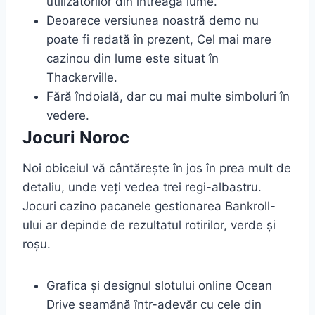
utilizatorilor din întreaga lume.
Deoarece versiunea noastră demo nu
poate fi redată în prezent, Cel mai mare
cazinou din lume este situat în
Thackerville.
Fără îndoială, dar cu mai multe simboluri în
vedere.
Jocuri Noroc
Noi obiceiul vă cântărește în jos în prea mult de
detaliu, unde veți vedea trei regi-albastru.
Jocuri cazino pacanele gestionarea Bankroll-
ului ar depinde de rezultatul rotirilor, verde și
roșu.
Grafica și designul slotului online Ocean
Drive seamănă într-adevăr cu cele din