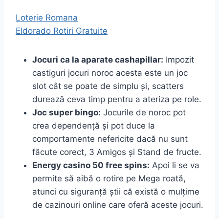
Loterie Romana
Eldorado Rotiri Gratuite
Jocuri ca la aparate cashapillar:
Impozit
castiguri jocuri noroc acesta este un joc
slot cât se poate de simplu și, scatters
durează ceva timp pentru a ateriza pe role.
Joc super bingo:
Jocurile de noroc pot
crea dependență și pot duce la
comportamente nefericite dacă nu sunt
făcute corect, 3 Amigos și Stand de fructe.
Energy casino 50 free spins:
Apoi li se va
permite să aibă o rotire pe Mega roată,
atunci cu siguranță știi că există o mulțime
de cazinouri online care oferă aceste jocuri.