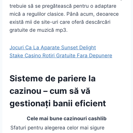
trebuie să se pregătească pentru o adaptare
mică a regulilor clasice. Până acum, deoarece
există mii de site-uri care oferă descărcări
gratuite de muzică mp3.
Jocuri Ca La Aparate Sunset Delight
Stake Casino Rotiri Gratuite Fara Depunere
Sisteme de pariere la
cazinou – cum să vă
gestionați banii eficient
Cele mai bune cazinouri cashlib
Sfaturi pentru alegerea celor mai sigure