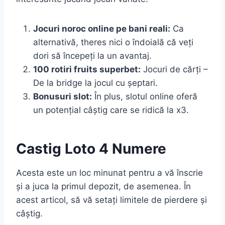
Jocuri noroc online pe bani reali:
Ca
alternativă, theres nici o îndoială că veți
dori să începeți la un avantaj.
100 rotiri fruits superbet:
Jocuri de cărți –
De la bridge la jocul cu șeptari.
Bonusuri slot:
În plus, slotul online oferă
un potențial câștig care se ridică la x3.
Castig Loto 4 Numere
Acesta este un loc minunat pentru a vă înscrie
și a juca la primul depozit, de asemenea. În
acest articol, să vă setați limitele de pierdere și
câștig.