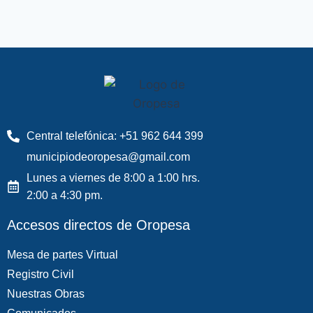
Central telefónica: +51 962 644 399
municipiodeoropesa@gmail.com
Lunes a viernes de 8:00 a 1:00 hrs.
2:00 a 4:30 pm.
Accesos directos de Oropesa
Mesa de partes Virtual
Registro Civil
Nuestras Obras