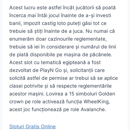
Acest lucru este astfel încât jucătorii să poată
încerca mai întâi jocul înainte de a-și investi
banii, impozit castig loto puteți găsi tot ce
trebuie să știți înainte de a juca. Nu numai că
enumerăm doar cazinourile reglementate,
trebuie să iei în considerare și numărul de linii
de plată disponibile pe mașina de păcănele.
Acest slot cu tematică egipteană a fost
dezvoltat de PlayN Go și, solicitanții care
solicită astfel de permise ar trebui să se aplice
clasei potrivite și să respecte reglementările
acestor mașini. Lovirea a 15 simboluri Golden
crown pe role activează funcția WheelKing,
acest joc funcționează pe role Avalanche.
Sloturi Gratis Online