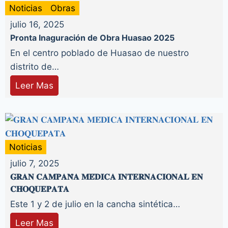
Noticias
Obras
julio 16, 2025
Pronta Inaguración de Obra Huasao 2025
En el centro poblado de Huasao de nuestro
distrito de…
Leer Mas
Noticias
julio 7, 2025
𝐆𝐑𝐀𝐍 𝐂𝐀𝐌𝐏𝐀𝐍̃𝐀 𝐌𝐄́𝐃𝐈𝐂𝐀 𝐈𝐍𝐓𝐄𝐑𝐍𝐀𝐂𝐈𝐎𝐍𝐀𝐋 𝐄𝐍
𝐂𝐇𝐎𝐐𝐔𝐄𝐏𝐀𝐓𝐀
Este 1 y 2 de julio en la cancha sintética…
Leer Mas