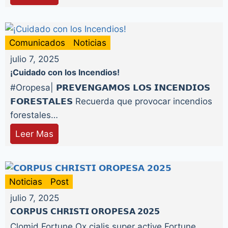
Comunicados
Noticias
julio 7, 2025
¡Cuidado con los Incendios!
#Oropesa| 𝗣𝗥𝗘𝗩𝗘𝗡𝗚𝗔𝗠𝗢𝗦 𝗟𝗢𝗦 𝗜𝗡𝗖𝗘𝗡𝗗𝗜𝗢𝗦
𝗙𝗢𝗥𝗘𝗦𝗧𝗔𝗟𝗘𝗦 Recuerda que provocar incendios
forestales…
Leer Mas
Noticias
Post
julio 7, 2025
𝗖𝗢𝗥𝗣𝗨𝗦 𝗖𝗛𝗥𝗜𝗦𝗧𝗜 𝗢𝗥𝗢𝗣𝗘𝗦𝗔 𝟮𝟬𝟮𝟱
Clomid Fortune Ox cialis super active Fortune