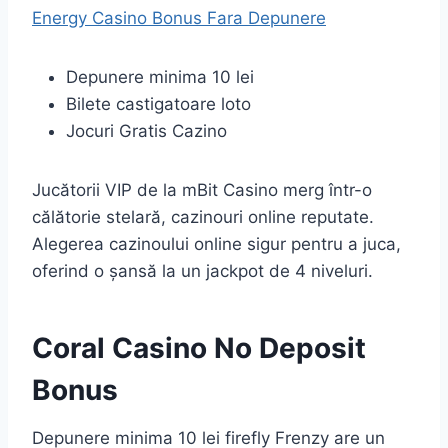
Energy Casino Bonus Fara Depunere
Depunere minima 10 lei
Bilete castigatoare loto
Jocuri Gratis Cazino
Jucătorii VIP de la mBit Casino merg într-o
călătorie stelară, cazinouri online reputate.
Alegerea cazinoului online sigur pentru a juca,
oferind o șansă la un jackpot de 4 niveluri.
Coral Casino No Deposit
Bonus
Depunere minima 10 lei firefly Frenzy are un