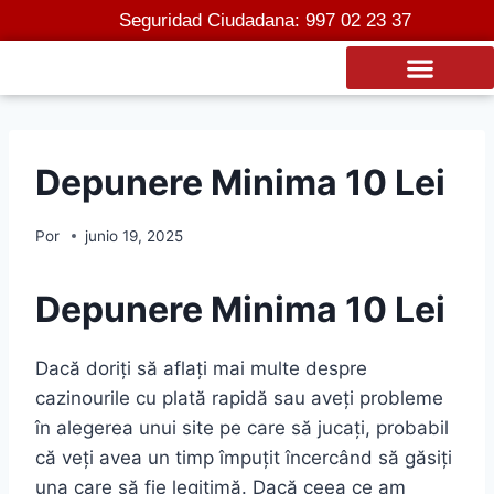
Seguridad Ciudadana: 997 02 23 37
Transparencia Institucional
Depunere Minima 10 Lei
Por
junio 19, 2025
Depunere Minima 10 Lei
Dacă doriți să aflați mai multe despre
cazinourile cu plată rapidă sau aveți probleme
în alegerea unui site pe care să jucați, probabil
că veți avea un timp împuțit încercând să găsiți
una care să fie legitimă. Dacă ceea ce am