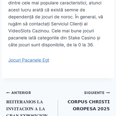
dintre cele mai populare caracteristici, atunci
acest lucru arată că există semne de
dependență de jocuri de noroc. În general, vă
rugăm să contactați Serviciul Clienți al
VideoSlots Cazinou. Cele mai bune jocuri
pacanele iată categoriile din Stake Casino și
câte jocuri sunt disponibile, de la 0 la 36.
Jocuri Pacanele Egt
ANTERIOR
SIGUIENTE
𝐑𝐄𝐈𝐓𝐄𝐑𝐀𝐌𝐎𝐒 𝐋𝐀
𝗖𝗢𝗥𝗣𝗨𝗦 𝗖𝗛𝗥𝗜𝗦𝗧𝗜
𝐈𝐍𝐕𝐈𝐓𝐀𝐂𝐈𝐎́𝐍 𝐀 𝐋𝐀
𝗢𝗥𝗢𝗣𝗘𝗦𝗔 𝟮𝟬𝟮𝟱
𝐆𝐑𝐀𝐍 𝐄𝐗𝐏𝐎𝐒𝐈𝐂𝐈𝐎́𝐍