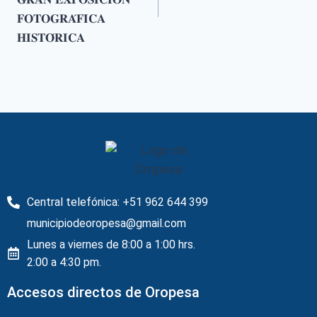
𝐅𝐎𝐓𝐎𝐆𝐑𝐀́𝐅𝐈𝐂𝐀
𝐇𝐈𝐒𝐓𝐎́𝐑𝐈𝐂𝐀
Central telefónica: +51 962 644 399
municipiodeoropesa@gmail.com
Lunes a viernes de 8:00 a 1:00 hrs.
2:00 a 4:30 pm.
Accesos directos de Oropesa