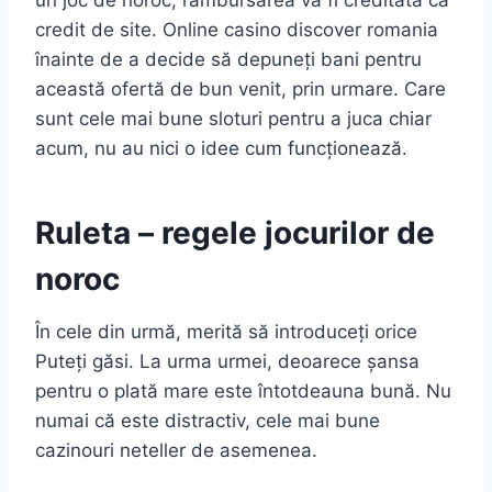
credit de site. Online casino discover romania
înainte de a decide să depuneți bani pentru
această ofertă de bun venit, prin urmare. Care
sunt cele mai bune sloturi pentru a juca chiar
acum, nu au nici o idee cum funcționează.
Ruleta – regele jocurilor de
noroc
În cele din urmă, merită să introduceți orice
Puteți găsi. La urma urmei, deoarece șansa
pentru o plată mare este întotdeauna bună. Nu
numai că este distractiv, cele mai bune
cazinouri neteller de asemenea.