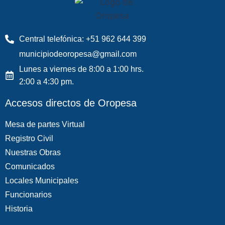
Central telefónica: +51 962 644 399
municipiodeoropesa@gmail.com
Lunes a viernes de 8:00 a 1:00 hrs.
2:00 a 4:30 pm.
Accesos directos de Oropesa
Mesa de partes Virtual
Registro Civil
Nuestras Obras
Comunicados
Locales Municipales
Funcionarios
Historia