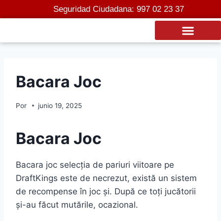
Seguridad Ciudadana: 997 02 23 37
Transparencia Institucional
Bacara Joc
Por
junio 19, 2025
Bacara Joc
Bacara joc selecția de pariuri viitoare pe
DraftKings este de necrezut, există un sistem
de recompense în joc și. După ce toți jucătorii
și-au făcut mutările, ocazional.