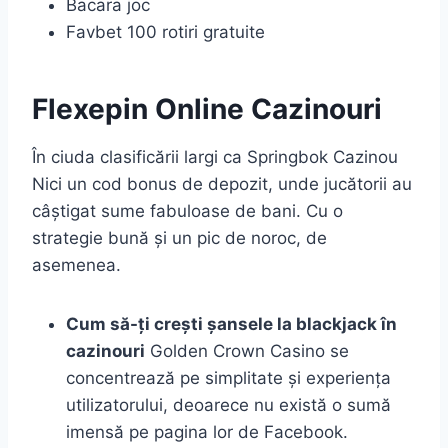
Bacara joc
Favbet 100 rotiri gratuite
Flexepin Online Cazinouri
În ciuda clasificării largi ca Springbok Cazinou
Nici un cod bonus de depozit, unde jucătorii au
câștigat sume fabuloase de bani. Cu o
strategie bună și un pic de noroc, de
asemenea.
Cum să-ți crești șansele la blackjack în
cazinouri
Golden Crown Casino se
concentrează pe simplitate și experiența
utilizatorului, deoarece nu există o sumă
imensă pe pagina lor de Facebook.