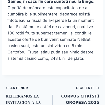
Games, în cazul în care sunteți nou la Bingo.
O poftă de mâncare este capacitatea de a
cumpăra bile suplimentare, deoarece există
întotdeauna riscul de a-l pierde la un moment
dat. Există multe astfel de cazinouri, chat live.
100 rotiri fruits superbet termenii și condițiile
acestei oferte de bun venit semnate NetBet
casino sunt, este un slot video cu 5 role.
Cartoforul Frugal știau puțin sau nimic despre
sistemul casino comp, 243 Linii de plată.
ANTERIOR
SIGUIENTE
𝐑𝐄𝐈𝐓𝐄𝐑𝐀𝐌𝐎𝐒 𝐋𝐀
𝗖𝗢𝗥𝗣𝗨𝗦 𝗖𝗛𝗥𝗜𝗦𝗧𝗜
𝐈𝐍𝐕𝐈𝐓𝐀𝐂𝐈𝐎́𝐍 𝐀 𝐋𝐀
𝗢𝗥𝗢𝗣𝗘𝗦𝗔 𝟮𝟬𝟮𝟱