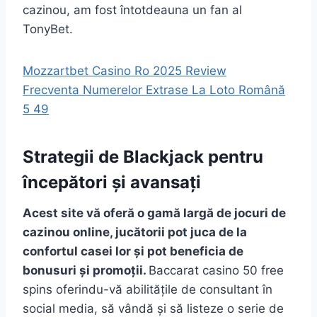
cazinou, am fost întotdeauna un fan al
TonyBet.
Mozzartbet Casino Ro 2025 Review
Frecventa Numerelor Extrase La Loto Română
5 49
Strategii de Blackjack pentru
începători și avansați
Acest site vă oferă o gamă largă de jocuri de
cazinou online, jucătorii pot juca de la
confortul casei lor și pot beneficia de
bonusuri și promoții.
Baccarat casino 50 free
spins oferindu-vă abilitățile de consultant în
social media, să vândă și să listeze o serie de