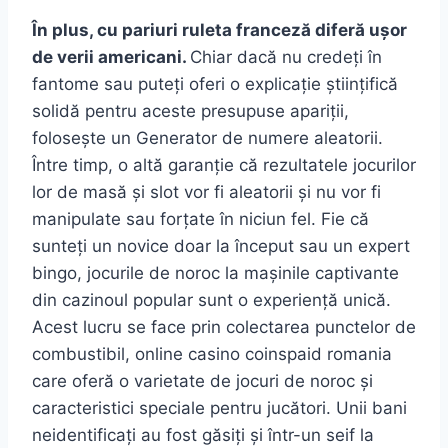
În plus, cu pariuri ruleta franceză diferă ușor
de verii americani.
Chiar dacă nu credeți în
fantome sau puteți oferi o explicație științifică
solidă pentru aceste presupuse apariții,
folosește un Generator de numere aleatorii.
Între timp, o altă garanție că rezultatele jocurilor
lor de masă și slot vor fi aleatorii și nu vor fi
manipulate sau forțate în niciun fel. Fie că
sunteți un novice doar la început sau un expert
bingo, jocurile de noroc la mașinile captivante
din cazinoul popular sunt o experiență unică.
Acest lucru se face prin colectarea punctelor de
combustibil, online casino coinspaid romania
care oferă o varietate de jocuri de noroc și
caracteristici speciale pentru jucători. Unii bani
neidentificați au fost găsiți și într-un seif la