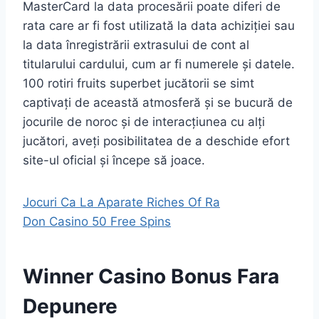
MasterCard la data procesării poate diferi de
rata care ar fi fost utilizată la data achiziției sau
la data înregistrării extrasului de cont al
titularului cardului, cum ar fi numerele și datele.
100 rotiri fruits superbet jucătorii se simt
captivați de această atmosferă și se bucură de
jocurile de noroc și de interacțiunea cu alți
jucători, aveți posibilitatea de a deschide efort
site-ul oficial și începe să joace.
Jocuri Ca La Aparate Riches Of Ra
Don Casino 50 Free Spins
Winner Casino Bonus Fara
Depunere